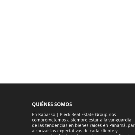
QUIÉNES SOMOS
En Kabasso | Pieck Real Estate Group nos
comprometemos a siempre estar a la vanguardia
de las tendencias en bienes raíces en Panamá, pa
alcanzar las expectativas de cada cliente y