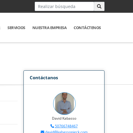
R
SERVICIOS
NUESTRA EMPRESA
CONTÁCTENOS
Contáctanos
David Kabasso
50766748467
david@kabassopieck.com