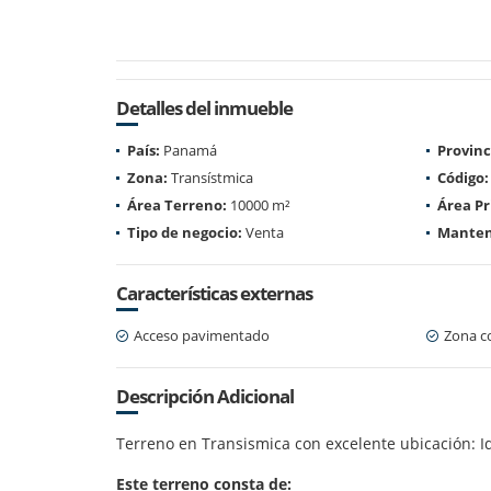
Detalles del inmueble
País:
Panamá
Provinc
Zona:
Transístmica
Código:
Área Terreno:
10000 m²
Área Pr
Tipo de negocio:
Venta
Manten
Características externas
Acceso pavimentado
Zona c
Descripción Adicional
Terreno en Transismica con excelente ubicación: 
Este terreno consta de: