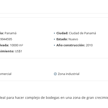
ia:
Panamá
Ciudad:
Ciudad de Panamá
9944595
Estado:
Nuevo
ivada:
10000 m²
Año construcción:
2010
imiento:
US$1
omercial
Zona industrial
Ideal para hacer complejo de bodegas en una zona de gran crecimi