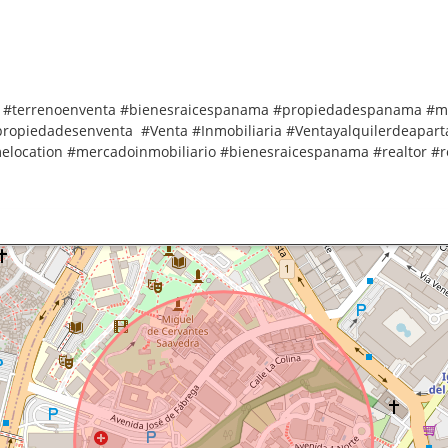
ta #terrenoenventa #bienesraicespanama #propiedadespanama #m
ropiedadesenventa #Venta #Inmobiliaria #Ventayalquilerdeapar
elocation #mercadoinmobiliario #bienesraicespanama #realtor #re