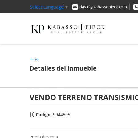
Select Language
▼
david@kabassopieck.com
Inicio
Detalles del inmueble
VENDO TERRENO TRANSISMI
Código
: 9944595
Precio de venta