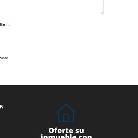
iarias
acidad
ÓN
Oferte su
inmueble con