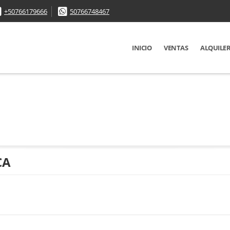
+50766179666
50766748467
INICIO
VENTAS
ALQUILE
CA