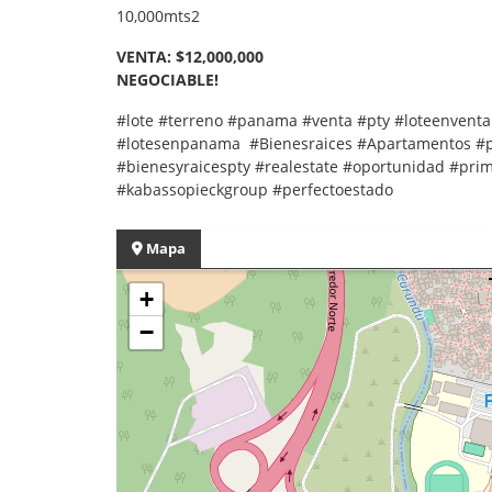
10,000mts2
VENTA: $12,000,000
NEGOCIABLE!
#lote #terreno #panama #venta #pty #loteenven
#lotesenpanama #Bienesraices #Apartamentos #p
#bienesyraicespty #realestate #oportunidad #prim
#kabassopieckgroup #perfectoestado
Mapa
+
−