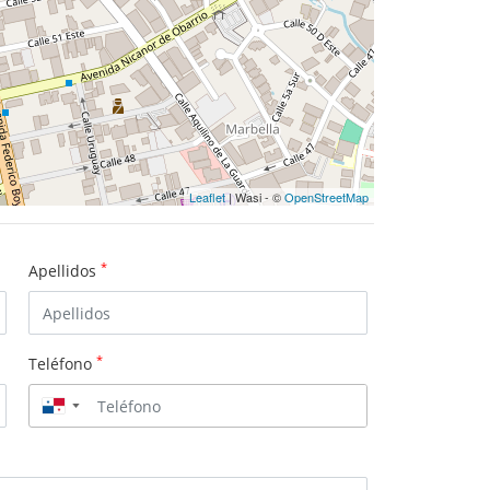
Leaflet
| Wasi - ©
OpenStreetMap
*
Apellidos
*
Teléfono
▼