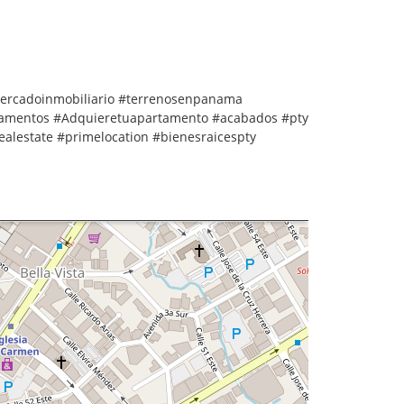
ercadoinmobiliario #terrenosenpanama
tamentos #Adquieretuapartamento #acabados #pty
alestate #primelocation #bienesraicespty