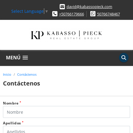
david@kabassopieck.com
Select Language
▼
+50766179666
50766748467
MENÚ
Inicio
Contáctenos
Contáctenos
*
Nombre
*
Apellidos