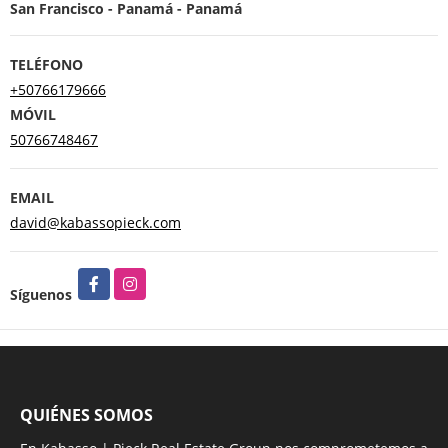
San Francisco - Panamá - Panamá
TELÉFONO
+50766179666
MÓVIL
50766748467
EMAIL
david@kabassopieck.com
Facebook
Instagram
Síguenos
QUIÉNES SOMOS