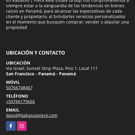
En Kabasso | Pieck Real Estate Group nos comprometemos a
siempre estar a la vanguardia de las tendencias en bienes
raíces en Panamá, para alcanzar las expectativas de cada
cliente y propietario, al brindarles servicios personalizados
en el momento que busquen comprar, vender o alquilar una
propiedad
UBICACIÓN Y CONTACTO
UBICACIÓN
Via Israel, Sunset Strip Plaza, Piso 1, Local 111
San Francisco - Panamá - Panamá
MÓVIL
50766748467
TELÉFONO
+50766179666
EMAIL
david@kabassopieck.com
Facebook
Instagram