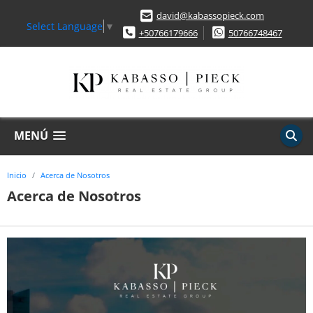
david@kabassopieck.com
Select Language
▼
+50766179666
50766748467
MENÚ
Inicio
Acerca de Nosotros
Acerca de Nosotros