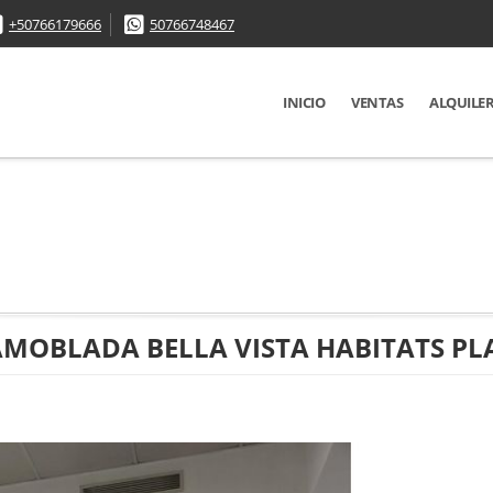
+50766179666
50766748467
INICIO
VENTAS
ALQUILE
AMOBLADA BELLA VISTA HABITATS PL