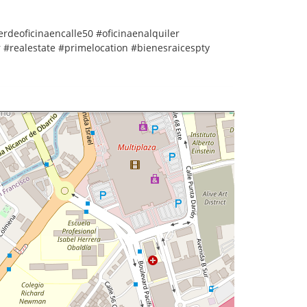
erdeoficinaencalle50 #oficinaenalquiler
#realestate #primelocation #bienesraicespty