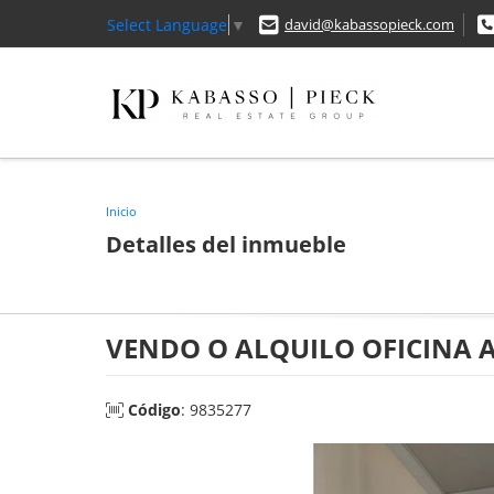
Select Language
▼
david@kabassopieck.com
Inicio
Detalles del inmueble
VENDO O ALQUILO OFICINA 
Código
: 9835277