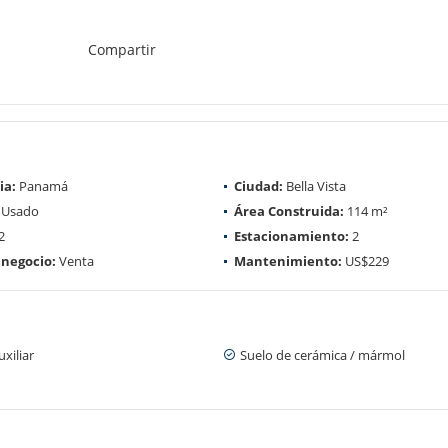
Compartir
ia:
Panamá
Ciudad:
Bella Vista
Usado
Área Construida:
114 m²
2
Estacionamiento:
2
 negocio:
Venta
Mantenimiento:
US$229
xiliar
Suelo de cerámica / mármol