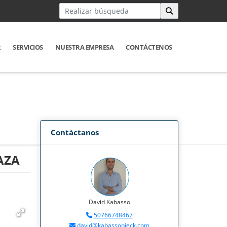
R
SERVICIOS
NUESTRA EMPRESA
CONTÁCTENOS
Contáctanos
AZA
David Kabasso
50766748467
david@kabassopieck.com