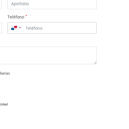
*
Teléfono
▼
iarias
acidad