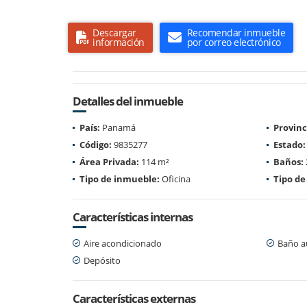
Descargar
Recomendar inmueble
información
por correo electrónico
Detalles del inmueble
País:
Panamá
Provinc
Código:
9835277
Estado:
Área Privada:
114 m²
Baños:
Tipo de inmueble:
Oficina
Tipo de
Características internas
Aire acondicionado
Baño au
Depósito
Características externas