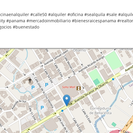
cinaenalquiler #calle50 #alquiler #oficina #sealquila #sale #alquil
ity #panama #mercadoinmobiliario #bienesraicespanama #realtor 
egocios #buenestado