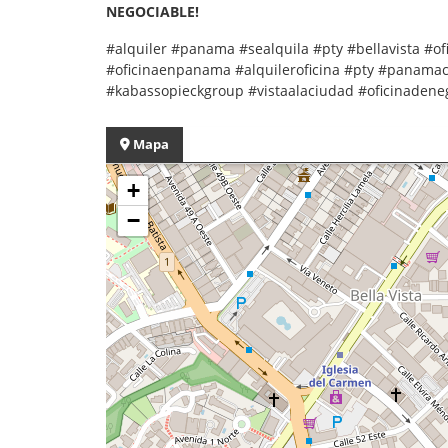
NEGOCIABLE!
#alquiler #panama #sealquila #pty #bellavista #ofi
#oficinaenpanama #alquileroficina #pty #panamac
#kabassopieckgroup #vistaalaciudad #oficinaden
Mapa
+
−