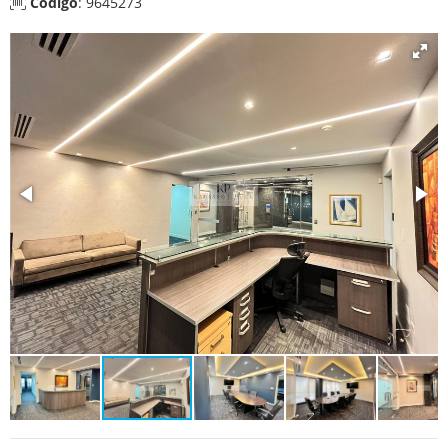
Código
: 9645273