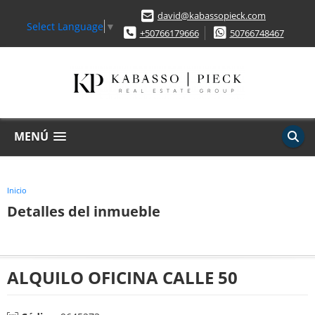
david@kabassopieck.com
Select Language
▼
+50766179666
50766748467
MENÚ
Inicio
Detalles del inmueble
ALQUILO OFICINA CALLE 50