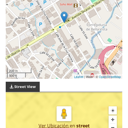
200 m
500 ft
Leaflet
| Wasi - ©
OpenStreetMap
Street View
Ver Ubicación
en
street