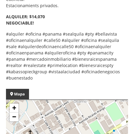
Estacionamients privados.
ALQUILER: $14,070
NEGOCIABLE!
#alquiler #oficina #panama #sealquila #pty #bellavista
#oficinaenalquiler #calle50 #alquiler #oficina #sealquila
#sale #alquilerdeoficinaencalle50 #oficinaenalquiler
#oficinaenpanama #alquileroficina #pty #panamacity
#panama #mercadoinmobiliario #bienesraicespanama
#realtor #realestate #primelocation #bienesraicespty
#kabassopieckgroup #vistaalaciudad #oficinadenegocios
#buenestado
Mapa
+
−