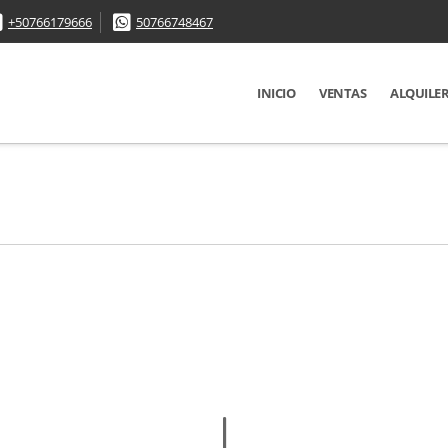
+50766179666
50766748467
INICIO
VENTAS
ALQUILE