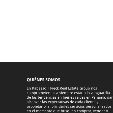
QUIÉNES SOMOS
En Kabasso | Pieck Real Estate Group nos
comprometemos a siempre estar a la vanguardia
de las tendencias en bienes raíces en Panamá, pa
alcanzar las expectativas de cada cliente y
propietario, al brindarles servicios personalizados
en el momento que busquen comprar, vender o