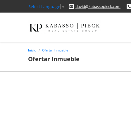
Select Language
▼
david@kabassopieck.com
Inicio
Ofertar Inmueble
Ofertar Inmueble