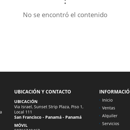
No se encontró el contenido
UBICACIÓN Y CONTACTO
INFORMACI
Inicio
UBICACIÓN
Via Israel, Sunset Strip Plaza, Piso 1,
Ventas
ra
Local 111
Alquiler
San Francisco - Panamá - Panamá
Servicios
MÓVIL