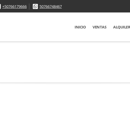
+50766179666
50766748467
INICIO
VENTAS
ALQUILE