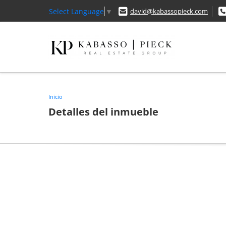
Select Language
▼
david@kabassopieck.com
Inicio
Detalles del inmueble