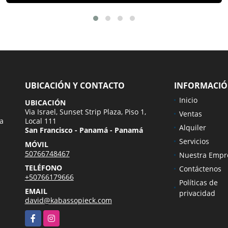
UBICACIÓN Y CONTACTO
INFORMACI
Inicio
UBICACIÓN
Via Israel, Sunset Strip Plaza, Piso 1,
Ventas
ra
Local 111
Alquiler
San Francisco - Panamá - Panamá
Servicios
MÓVIL
50766748467
Nuestra Empr
TELÉFONO
Contáctenos
+50766179666
Políticas de
EMAIL
privacidad
david@kabassopieck.com
Facebook
Instagram