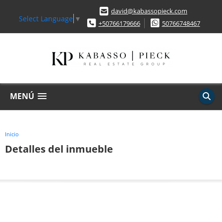
david@kabassopieck.com
Select Language
▼
+50766179666
50766748467
MENÚ
Inicio
Detalles del inmueble