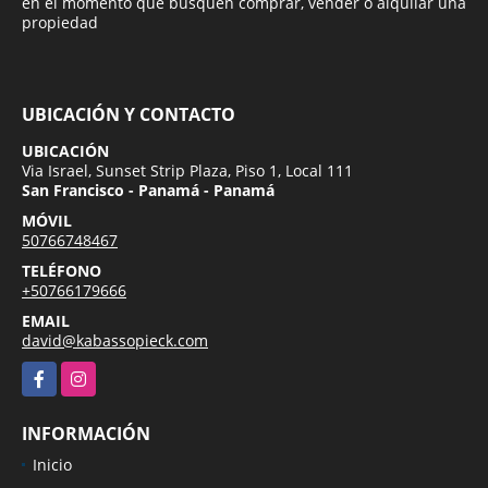
en el momento que busquen comprar, vender o alquilar una
propiedad
UBICACIÓN Y CONTACTO
UBICACIÓN
Via Israel, Sunset Strip Plaza, Piso 1, Local 111
San Francisco - Panamá - Panamá
MÓVIL
50766748467
TELÉFONO
+50766179666
EMAIL
david@kabassopieck.com
Facebook
Instagram
INFORMACIÓN
Inicio