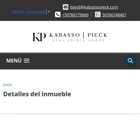
david@kabassopieck.com
Select Language
▼
+50766179666
50766748467
MENÚ
Inicio
Detalles del inmueble