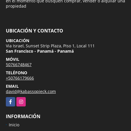
en el momento que busquen comprar, vender o alquilar una
propiedad
UBICACIÓN Y CONTACTO
UBICACIÓN
Via Israel, Sunset Strip Plaza, Piso 1, Local 111
San Francisco - Panamá - Panamá
MÓVIL
50766748467
TELÉFONO
+50766179666
EMAIL
david@kabassopieck.com
Facebook
Instagram
INFORMACIÓN
Inicio