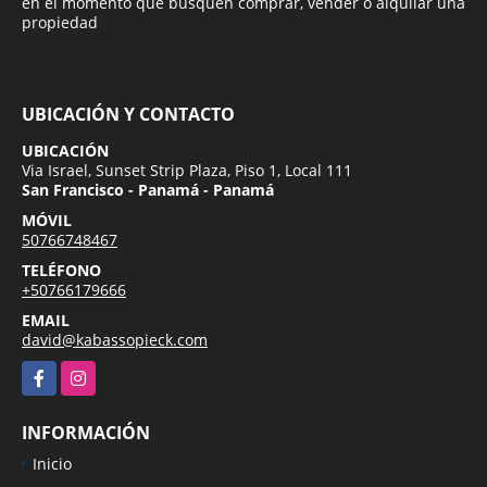
en el momento que busquen comprar, vender o alquilar una
propiedad
UBICACIÓN Y CONTACTO
UBICACIÓN
Via Israel, Sunset Strip Plaza, Piso 1, Local 111
San Francisco - Panamá - Panamá
MÓVIL
50766748467
TELÉFONO
+50766179666
EMAIL
david@kabassopieck.com
Facebook
Instagram
INFORMACIÓN
Inicio