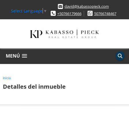
david@kabassopieck.com
Select Language
▼
+50766179666
50766748467
MENÚ
Inicio
Detalles del inmueble