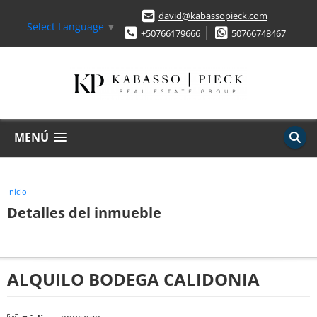
david@kabassopieck.com
Select Language
▼
+50766179666
50766748467
MENÚ
Inicio
Detalles del inmueble
ALQUILO BODEGA CALIDONIA