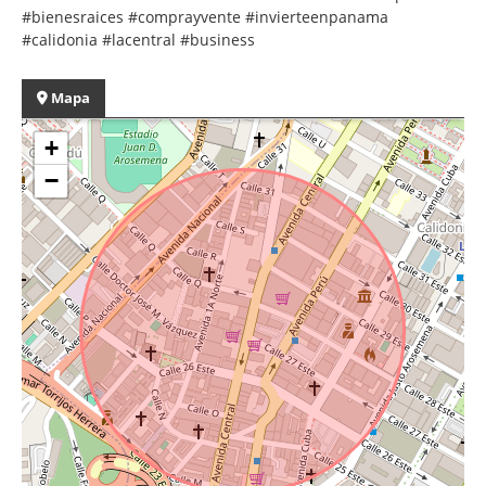
#bienesraices #comprayvente #invierteenpanama
#calidonia #lacentral #business
Mapa
+
−