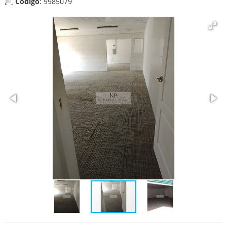
Código
: 9985079