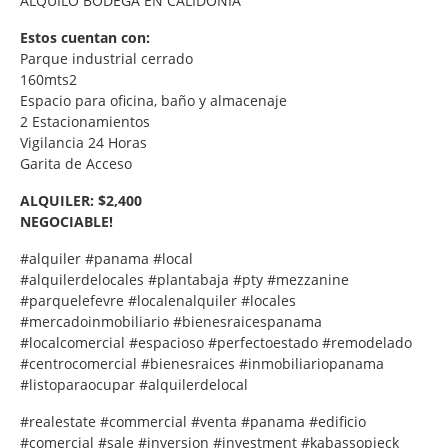
ALQUILO BODEGA EN CALIDONIA
Estos cuentan con:
Parque industrial cerrado
160mts2
Espacio para oficina, baño y almacenaje
2 Estacionamientos
Vigilancia 24 Horas
Garita de Acceso
ALQUILER: $2,400
NEGOCIABLE!
#alquiler #panama #local
#alquilerdelocales #plantabaja #pty #mezzanine
#parquelefevre #localenalquiler #locales
#mercadoinmobiliario #bienesraicespanama
#localcomercial #espacioso #perfectoestado #remodelado
#centrocomercial #bienesraices #inmobiliariopanama
#listoparaocupar #alquilerdelocal
#realestate #commercial #venta #panama #edificio
#comercial #sale #inversion #investment #kabassopieck