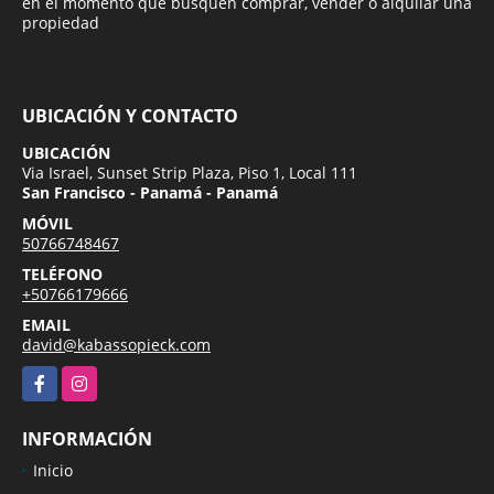
en el momento que busquen comprar, vender o alquilar una
propiedad
UBICACIÓN Y CONTACTO
UBICACIÓN
Via Israel, Sunset Strip Plaza, Piso 1, Local 111
San Francisco - Panamá - Panamá
MÓVIL
50766748467
TELÉFONO
+50766179666
EMAIL
david@kabassopieck.com
Facebook
Instagram
INFORMACIÓN
Inicio