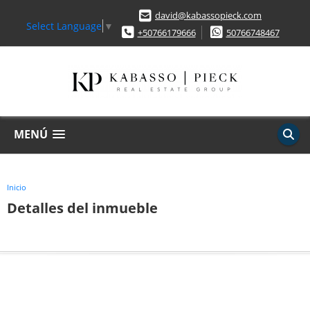
david@kabassopieck.com
Select Language
▼
+50766179666
50766748467
MENÚ
Inicio
Detalles del inmueble