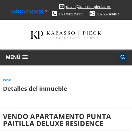
david@kabassopieck.com
Select Language
▼
+50766179666
50766748467
MENÚ
Inicio
Detalles del inmueble
VENDO APARTAMENTO PUNTA
PAITILLA DELUXE RESIDENCE