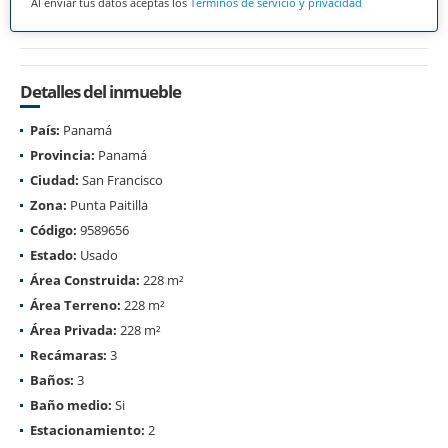
Al enviar tus datos aceptas los
Términos de servicio y privacidad
Detalles del inmueble
País:
Panamá
Provincia:
Panamá
Ciudad:
San Francisco
Zona:
Punta Paitilla
Código:
9589656
Estado:
Usado
Área Construida:
228 m²
Área Terreno:
228 m²
Área Privada:
228 m²
Recámaras:
3
Baños:
3
Baño medio:
Si
Estacionamiento:
2