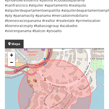
#phdeluxeresidence #paitilla #ciudaddepanama
#sanfrancisco #alquiler #apartamento #sealquila
#alquilerdeapartamentoenpaitilla #alquilerdeapartamentoenp
#pty #panamacity #panama #mercadoinmobiliario
#bienesraicespanama #realtor #realestate #primelocation
#bienesraicespty #kabassogroup #acabados
#vivirenpanama #balcon #pisoalto
Mapa
+
−