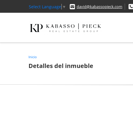
Select Language
▼
david@kabassopieck.com
Inicio
Detalles del inmueble