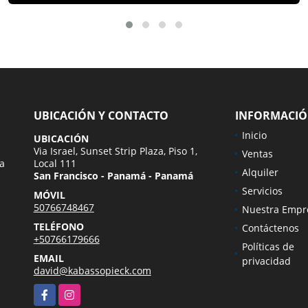
UBICACIÓN Y CONTACTO
INFORMACI
Inicio
UBICACIÓN
Via Israel, Sunset Strip Plaza, Piso 1,
Ventas
ra
Local 111
Alquiler
San Francisco - Panamá - Panamá
Servicios
MÓVIL
50766748467
Nuestra Empr
TELÉFONO
Contáctenos
+50766179666
Políticas de
EMAIL
privacidad
david@kabassopieck.com
Facebook
Instagram