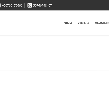
+50766179666
50766748467
INICIO
VENTAS
ALQUILE