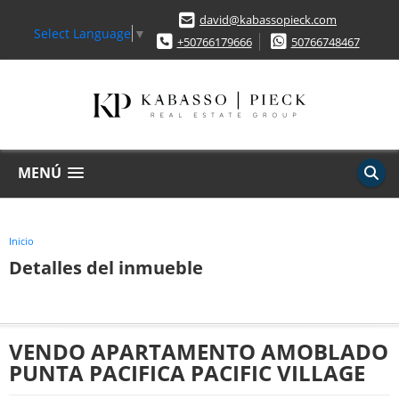
david@kabassopieck.com
Select Language
▼
+50766179666
50766748467
MENÚ
Inicio
Detalles del inmueble
VENDO APARTAMENTO AMOBLADO
PUNTA PACIFICA PACIFIC VILLAGE