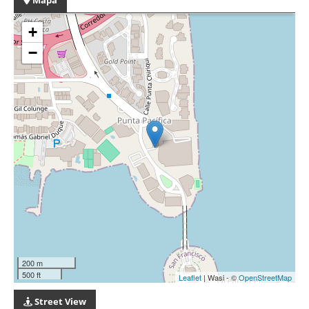
+
−
200 m
500 ft
Leaflet
| Wasi - ©
OpenStreetMap
Street View