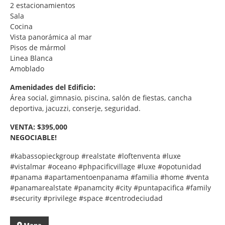
2 estacionamientos
Sala
Cocina
Vista panorámica al mar
Pisos de mármol
Linea Blanca
Amoblado
Amenidades del Edificio:
Área social, gimnasio, piscina, salón de fiestas, cancha
deportiva, jacuzzi, conserje, seguridad.
VENTA: $395,000
NEGOCIABLE!
#kabassopieckgroup #realstate #loftenventa #luxe
#vistalmar #oceano #phpacificvillage #luxe #opotunidad
#panama #apartamentoenpanama #familia #home #venta
#panamarealstate #panamcity #city #puntapacifica #family
#security #privilege #space #centrodeciudad
Mapa