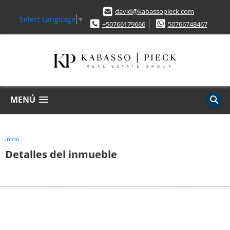
david@kabassopieck.com
Select Language
▼
+50766179666
50766748467
MENÚ
Inicio
Detalles del inmueble