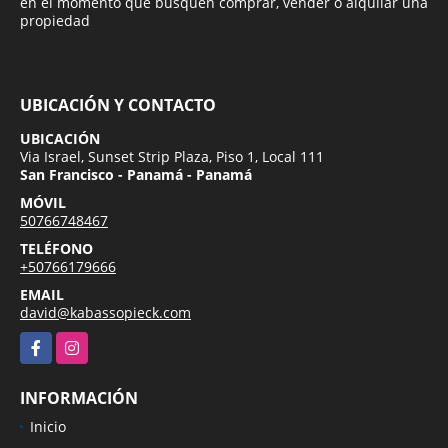
en el momento que busquen comprar, vender o alquilar una
propiedad
UBICACIÓN Y CONTACTO
UBICACIÓN
Via Israel, Sunset Strip Plaza, Piso 1, Local 111
San Francisco - Panamá - Panamá
MÓVIL
50766748467
TELÉFONO
+50766179666
EMAIL
david@kabassopieck.com
Facebook
Instagram
INFORMACIÓN
Inicio